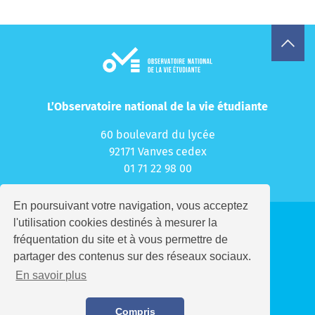
Ressources documentaires
Prix de l’OVE
Les OVE en région
L’Observatoire national de la vie étudiante
EUROSTUDENT
60 boulevard du lycée
92171 Vanves cedex
S’abonner à la newsletter
01 71 22 98 00
Nous contacter
En poursuivant votre navigation, vous acceptez
FR
Nous suivre
l'utilisation cookies destinés à mesurer la
fréquentation du site et à vous permettre de
Recrutement
partager des contenus sur des réseaux sociaux.
Partenaires
En savoir plus
Mentions légales
Politique de confidentialité
Compris