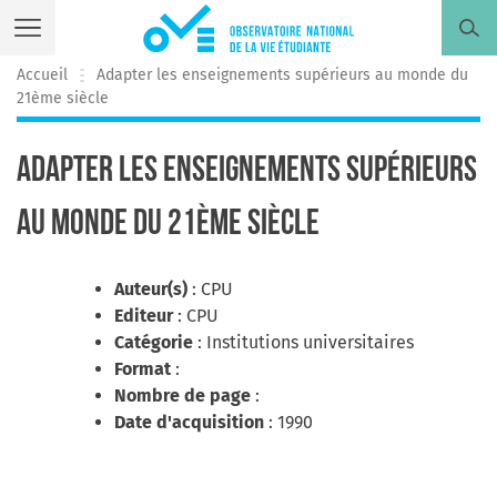
Skip
to
content
Accueil
Adapter les enseignements supérieurs au monde du
21ème siècle
L’Observatoire
Tout savoir sur l’Observatoire national de la vie Étudiante
Adapter les enseignements supérieurs
L’Enquête
au monde du 21ème siècle
Découvrir l’enquête Conditions de vie des étudiants
Auteur(s)
: CPU
Editeur
: CPU
Les autres enquêtes
Catégorie
: Institutions universitaires
Rechercher par thématiques
Format
:
Nombre de page
:
Date d'acquisition
: 1990
Les publications
Découvrir toutes nos publications