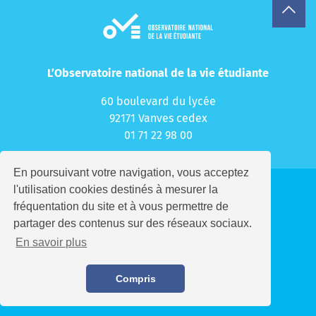
Ressources documentaires
Prix de l’OVE
L’Observatoire national de la vie étudiante
Les OVE en région
60 boulevard du lycée
92171 Vanves cedex
EUROSTUDENT
01 71 22 98 00
S’abonner à la newsletter
En poursuivant votre navigation, vous acceptez
Nous contacter
l'utilisation cookies destinés à mesurer la
fréquentation du site et à vous permettre de
FR
Nous suivre
Recrutement
partager des contenus sur des réseaux sociaux.
Partenaires
En savoir plus
Mentions légales
Politique de confidentialité
Compris