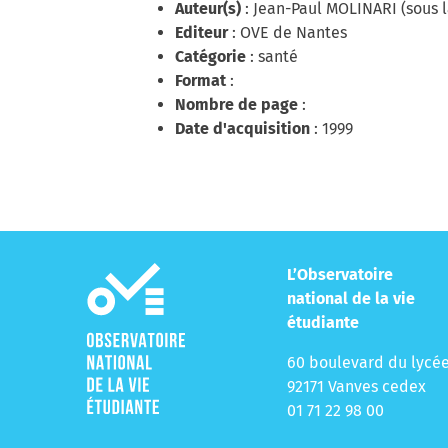
Auteur(s)
: Jean-Paul MOLINARI (sous l
Editeur
: OVE de Nantes
Catégorie
: santé
Format
:
Nombre de page
:
Date d'acquisition
: 1999
L’Observatoire
national de la vie
étudiante
60 boulevard du lycé
92171 Vanves cedex
01 71 22 98 00