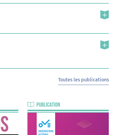
rme du baccalauréat :
isciplinaire (Calliste Dorléans)
fet inattendu des parcours
périences de discrimination et
pitre « Activité
Toutes les publications
Chauvel, Francine Nyambek-
Bora Bayrak et Hugo
PUBLICATION
sation studieuse (Cédric Hugrée
 matrices disciplinaires et usages