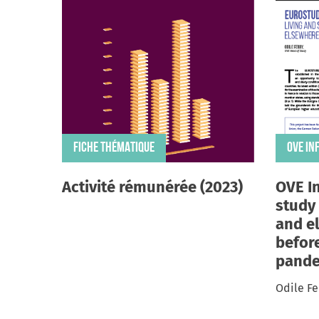
FICHE THÉMATIQUE
OVE IN
Activité rémunérée (2023)
OVE In
study 
and e
befor
pand
Odile Fe