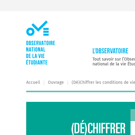
Skip
to
content
L’Observatoire
Tout savoir sur l’Obse
national de la vie Étu
Accueil
Ouvrage
(Dé)Chiffrer les conditions de vi