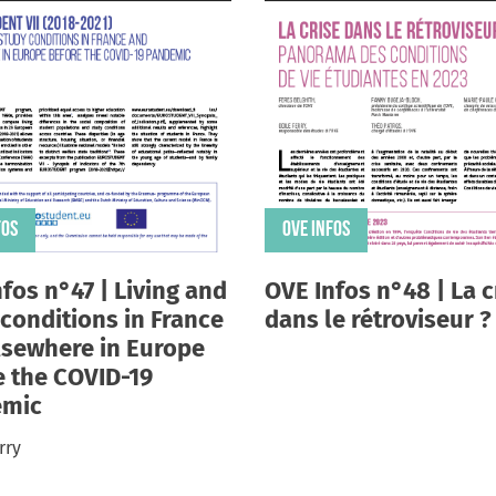
de la bibliothèque universitaire (Virginie 
Panabière, Guillaume Lejeune et Clara Maïzi
L’enseignement à distance et hybride : de 
supérieures (Valérie Erlich et Jimmy Stef)
Partie 3 – Logement et mobilités résidentielles
« On vient d’ailleurs » : complexité des con
ultramarins en hexagone (Victor Lepaux et C
FOS
OVE INFOS
Mobilités et immobilités résidentielles des
(Sarah Joubaire, Philippe Cordazzo et Sylvi
fos n°47 | Living and
OVE Infos n°48 | La c
Descendre de la capitale : une mobilité con
conditions in France
dans le rétroviseur ?
Brunet)
lsewhere in Europe
La semi-cohabitation, privilège des étudiant
e the COVID-19
Delès, Marie-Clémence Le Pape et Élise Tenr
emic
Partie 4 – Précarités
rry
Vulnérabilité et précarité étudiantes : ana