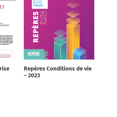
Dubroeucq, Gaële Henri-
)
nouveaux rapports aux études
ditions de vie des étudiant·es
éline Monicolle)
REPÈRE
 étudiant·es des espaces ruraux
e Dubuc)
rise
Repères Conditions de vie
trainte ? (Mathieu Rossignol-
– 2023
·es à qui tout réussit ? (Romain
et)
lyse multidimensionnelle et