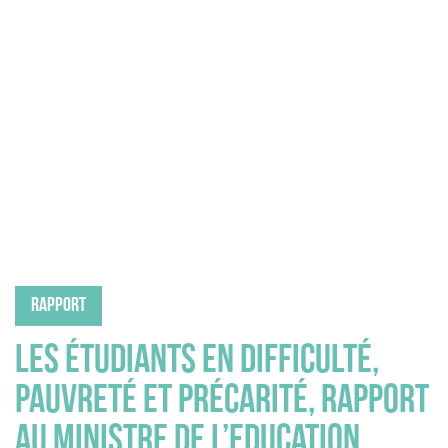
Ressources documentaires
Prix de l’OVE
Les OVE en région
EUROSTUDENT
S’abonner à la newsletter
Nous contacter
FR
Nous suivre
RAPPORT
Les étudiants en difficulté,
pauvreté et précarité, Rapport
au ministre de l’Education