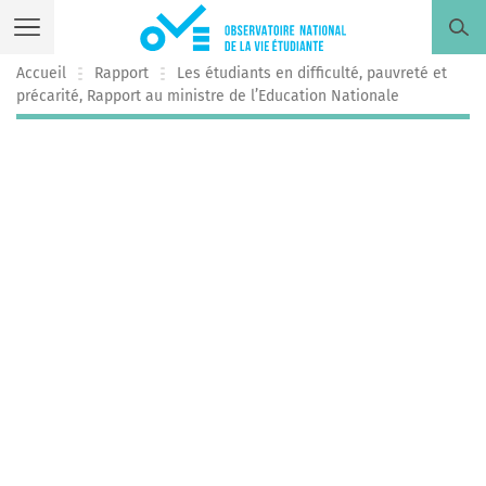
Skip
to
content
Accueil
Rapport
Les étudiants en difficulté, pauvreté et
précarité, Rapport au ministre de l’Education Nationale
L’Observatoire
Tout savoir sur l’Observatoire national de la vie Étudiante
L’Enquête
Découvrir l’enquête Conditions de vie des étudiants
Les autres enquêtes
Rechercher par thématiques
Les publications
Découvrir toutes nos publications