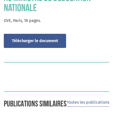
Nationale
OVE, Paris, 18 pages.
Télécharger le document
caractéristiques
AUTEURS
GRIGNON C.
Toutes les publications
PUBLICATIONS SIMILAIRES
DATE DE PUBLICATION
2000